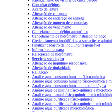
Agendamento de vistoria de caixa parede
Consultar débitos
Acerto de leitura
Alteração de categoria
Alteração de endereço de entrega
Alteração de número de economias
Alteração de vencimento
Cancelamento de débito automático
Cancelamento de hidrômetro instalado no poço
Credenciamento imobiliárias, associações e admini
Finalizar cadastro de inquilino/ responsável
Informar conta paga
Relacração de hidrômetro
Serviços sem login:
Alteração de inquilino/ responsável
Alteração de titularidade
Religação
Análise água consumo humano físico-química
Análise água consumo humano físico-química e mi
Análise água consumo humano microbiológica
Análise água de piscina físico-química e microbiol
Análise água natural físico-química e microbiológi
Análise água purificada físico-química
Análise água purificada físico-química e microbiol
Análise água purificada microbiológica