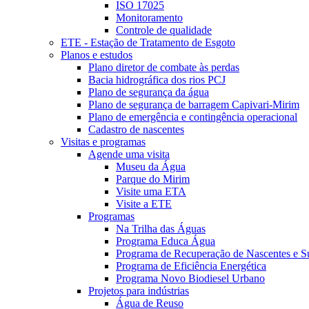
ISO 17025
Monitoramento
Controle de qualidade
ETE - Estação de Tratamento de Esgoto
Planos e estudos
Plano diretor de combate às perdas
Bacia hidrográfica dos rios PCJ
Plano de segurança da água
Plano de segurança de barragem Capivari-Mirim
Plano de emergência e contingência operacional
Cadastro de nascentes
Visitas e programas
Agende uma visita
Museu da Água
Parque do Mirim
Visite uma ETA
Visite a ETE
Programas
Na Trilha das Águas
Programa Educa Água
Programa de Recuperação de Nascentes e Su
Programa de Eficiência Energética
Programa Novo Biodiesel Urbano
Projetos para indústrias
Água de Reuso