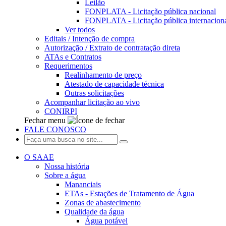
Leilão
FONPLATA - Licitação pública nacional
FONPLATA - Licitação pública internacion
Ver todos
Editais / Intenção de compra
Autorização / Extrato de contratação direta
ATAs e Contratos
Requerimentos
Realinhamento de preço
Atestado de capacidade técnica
Outras solicitações
Acompanhar licitação ao vivo
CONIRPI
Fechar menu
FALE CONOSCO
O SAAE
Nossa história
Sobre a água
Mananciais
ETAs - Estações de Tratamento de Água
Zonas de abastecimento
Qualidade da água
Água potável