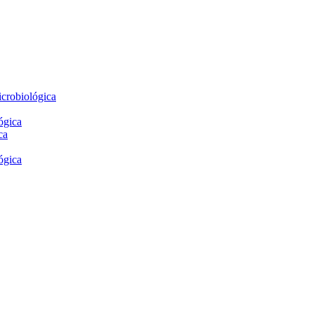
crobiológica
ógica
ca
ógica