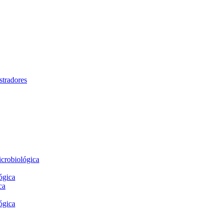
stradores
crobiológica
ógica
ca
ógica