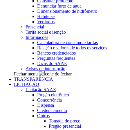
Consultar protocolo
Denunciar furto de água
Dimensionamento de hidrômetro
Habite-se
Ver todos
Presencial
Tarifa social e isenção
Informações
Calculadora de consumo e tarifas
Relação e valores de todos os serviços
Bancos credenciados
Perguntas frequentes
Dicas do SAAE
Avisos de interrupção
Fechar menu
TRANSPARÊNCIA
LICITAÇÃO
Licitação SAAE
Pregão eletrônico
Concorrência
Dispensa
Credenciamento
Outros
Tomada de preço
Pregão presencial